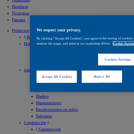
Guatemala
Honduras
Nicaragua
Panamá
We respect your privacy.
Productos
Productos
By clicking “Accept All Cookies”, you agree to the storing of cookies 
Hogar
analyze site usage, and assist in our marketing efforts.
Cookie Statem
Hogar
Soluciones para interior
Cookies Settings
Soluciones para exterior
industrial
industrial
Accept All Cookies
Reject All
Envases metálicos
Infraestructura vial
Madera
Mantenimiento
Recubrimientos en polvo
Solventes
Construcción
Construcción