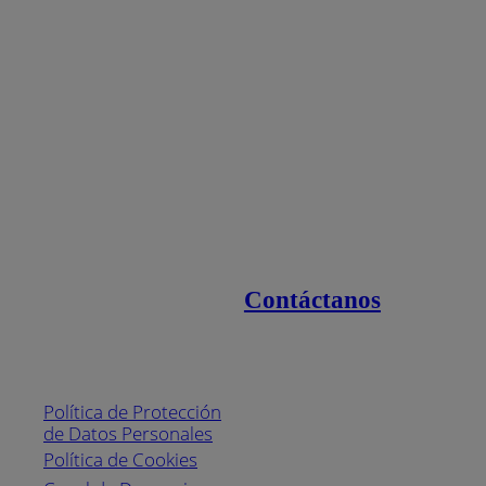
Contáctanos
Enlaces de interés
Línea nacional
1800
Política de Protección
Pintuco (746882)
de Datos Personales
(04) 373-1880
Política de Cookies