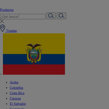
Productos
Tiendas
Aruba
Colombia
Costa Rica
Curacao
El Salvador