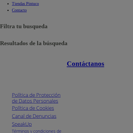
Tiendas Pintuco
Contacto
Filtra tu busqueda
Resultados de la búsqueda
Contáctanos
Enlaces de interés
Línea nacional
1800
Política de Protección
Pintuco (746882)
de Datos Personales
(04) 373-1880
Política de Cookies
Canal de Denuncias
Horario de
atención:
SpeakUp
Lunes a Viernes
Términos y condiciones de