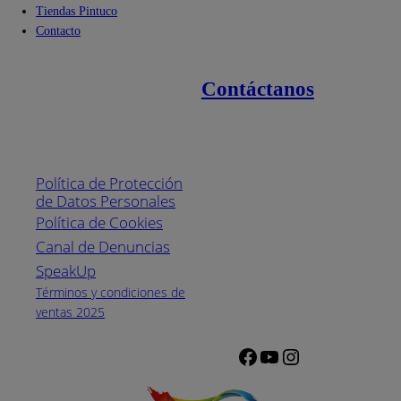
Tiendas Pintuco
Contacto
Contáctanos
Enlaces de interés
Línea nacional
1800
Política de Protección
Pintuco (746882)
de Datos Personales
(04) 373-1880
Política de Cookies
Canal de Denuncias
Horario de
atención:
SpeakUp
Lunes a Viernes
Términos y condiciones de
de 8 a.m. a 5
ventas 2025
p.m.
Facebook
YouTube
Instagram