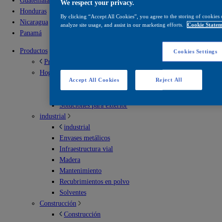
Guatemala
We respect your privacy.
Honduras
By clicking “Accept All Cookies”, you agree to the storing of cookies 
Nicaragua
analyze site usage, and assist in our marketing efforts.
Cookie Statem
Panamá
Productos
Cookies Settings
Productos
Hogar
Accept All Cookies
Reject All
Hogar
Soluciones para interior
Soluciones para exterior
industrial
industrial
Envases metálicos
Infraestructura vial
Madera
Mantenimiento
Recubrimientos en polvo
Solventes
Construcción
Construcción