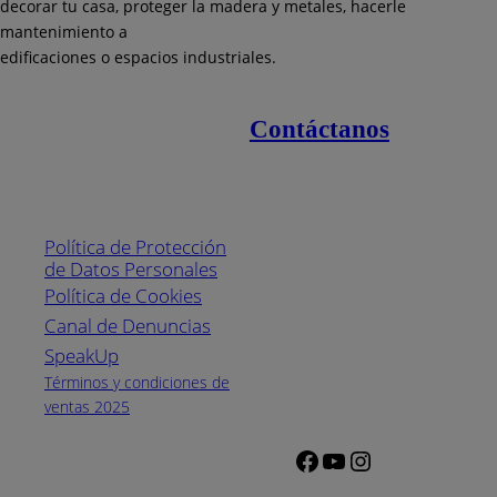
decorar tu casa, proteger la madera y metales, hacerle
mantenimiento a
edificaciones o espacios industriales.
Contáctanos
Enlaces de interés
Línea nacional
1800
Política de Protección
Pintuco (746882)
de Datos Personales
(04) 373-1880
Política de Cookies
Canal de Denuncias
Horario de
atención:
SpeakUp
Lunes a Viernes
Términos y condiciones de
de 8 a.m. a 5
ventas 2025
p.m.
Facebook
YouTube
Instagram