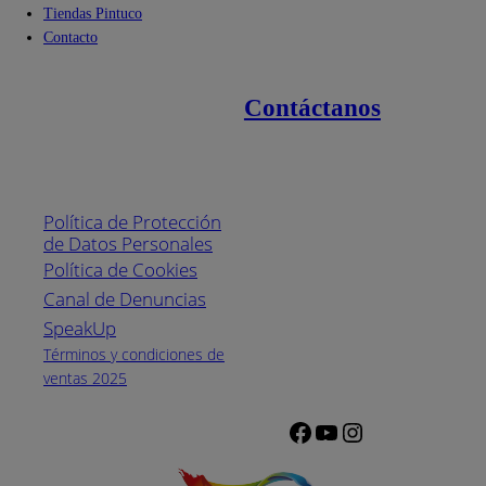
Tiendas Pintuco
Contacto
Contáctanos
Enlaces de interés
Línea nacional
1800
Política de Protección
Pintuco (746882)
de Datos Personales
(04) 373-1880
Política de Cookies
Canal de Denuncias
Horario de
atención:
SpeakUp
Lunes a Viernes
Términos y condiciones de
de 8 a.m. a 5
ventas 2025
p.m.
Facebook
YouTube
Instagram