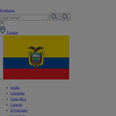
Productos
Tiendas
Aruba
Colombia
Costa Rica
Curacao
El Salvador