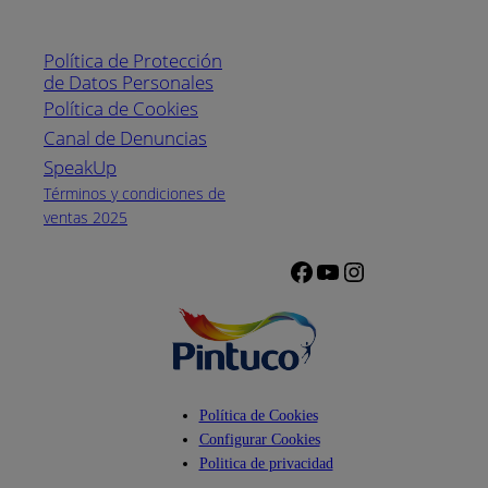
Línea nacional
1800
Política de Protección
Pintuco (746882)
de Datos Personales
(04) 373-1880
Política de Cookies
Canal de Denuncias
Horario de
atención:
SpeakUp
Lunes a Viernes
Términos y condiciones de
de 8 a.m. a 5
ventas 2025
p.m.
Facebook
YouTube
Instagram
Política de Cookies
Configurar Cookies
Politica de privacidad