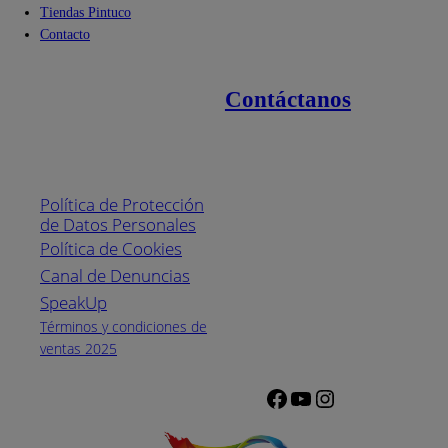
Tiendas Pintuco
Contacto
Contáctanos
Enlaces de interés
Línea nacional
1800
Política de Protección
Pintuco (746882)
de Datos Personales
(04) 373-1880
Política de Cookies
Canal de Denuncias
Horario de
atención:
SpeakUp
Lunes a Viernes
Términos y condiciones de
de 8 a.m. a 5
ventas 2025
p.m.
Facebook
YouTube
Instagram