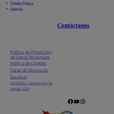
Tiendas Pintuco
Contacto
Contáctanos
Enlaces de interés
Línea nacional
1800
Política de Protección
Pintuco (746882)
de Datos Personales
(04) 373-1880
Política de Cookies
Canal de Denuncias
Horario de
atención:
SpeakUp
Lunes a Viernes
Términos y condiciones de
de 8 a.m. a 5
ventas 2025
p.m.
Facebook
YouTube
Instagram