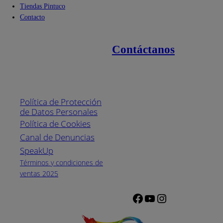
Tiendas Pintuco
Contacto
Contáctanos
Enlaces de interés
Línea nacional
1800
Política de Protección
Pintuco (746882)
de Datos Personales
(04) 373-1880
Política de Cookies
Canal de Denuncias
Horario de
atención:
SpeakUp
Lunes a Viernes
Términos y condiciones de
de 8 a.m. a 5
ventas 2025
p.m.
Facebook
YouTube
Instagram