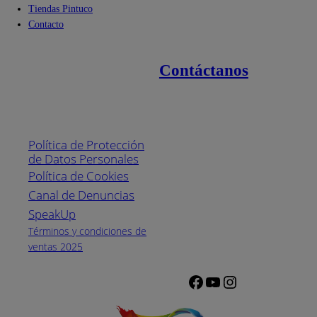
Tiendas Pintuco
Contacto
Contáctanos
Enlaces de interés
Línea nacional
1800
Política de Protección
Pintuco (746882)
de Datos Personales
(04) 373-1880
Política de Cookies
Canal de Denuncias
Horario de
atención:
SpeakUp
Lunes a Viernes
Términos y condiciones de
de 8 a.m. a 5
ventas 2025
p.m.
Facebook
YouTube
Instagram