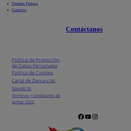
Tiendas Pintuco
Contacto
Contáctanos
Enlaces de interés
Línea nacional
1800
Política de Protección
Pintuco (746882)
de Datos Personales
(04) 373-1880
Política de Cookies
Canal de Denuncias
Horario de
atención:
SpeakUp
Lunes a Viernes
Términos y condiciones de
de 8 a.m. a 5
ventas 2025
p.m.
Facebook
YouTube
Instagram