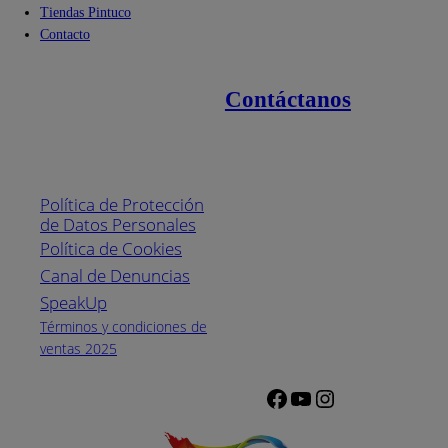
Tiendas Pintuco
Contacto
Contáctanos
Enlaces de interés
Línea nacional
1800
Política de Protección
Pintuco (746882)
de Datos Personales
(04) 373-1880
Política de Cookies
Canal de Denuncias
Horario de
atención:
SpeakUp
Lunes a Viernes
Términos y condiciones de
de 8 a.m. a 5
ventas 2025
p.m.
Facebook
YouTube
Instagram