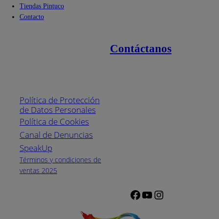
Tiendas Pintuco
Contacto
Contáctanos
Enlaces de interés
Línea nacional
1800
Política de Protección
Pintuco (746882)
de Datos Personales
(04) 373-1880
Política de Cookies
Canal de Denuncias
Horario de
atención:
SpeakUp
Lunes a Viernes
Términos y condiciones de
de 8 a.m. a 5
ventas 2025
p.m.
Facebook
YouTube
Instagram