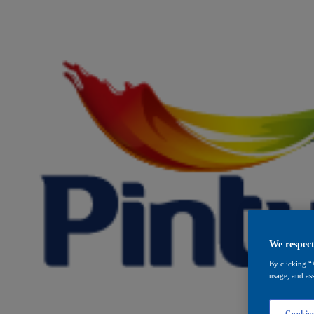
We respect
By clicking “
usage, and ass
Cookies