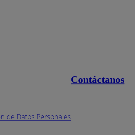
Contáctanos
s
Línea naci
Pintuco (7
ión de Datos Personales