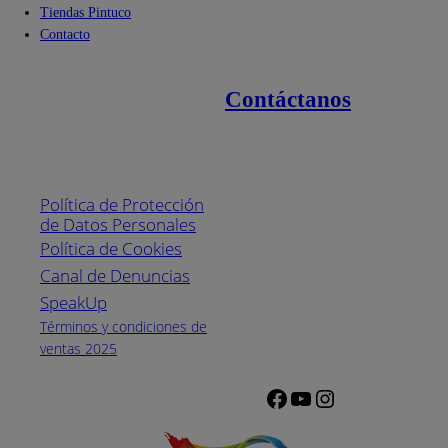
Tiendas Pintuco
Contacto
Contáctanos
Enlaces de interés
Línea nacional
1800
Política de Protección
Pintuco (746882)
de Datos Personales
(04) 373-1880
Política de Cookies
Canal de Denuncias
Horario de
atención:
SpeakUp
Lunes a Viernes
Términos y condiciones de
de 8 a.m. a 5
ventas 2025
p.m.
Facebook
YouTube
Instagram