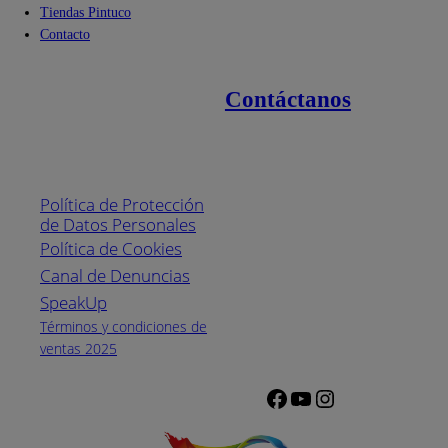
Tiendas Pintuco
Contacto
Contáctanos
Enlaces de interés
Línea nacional
1800
Política de Protección
Pintuco (746882)
de Datos Personales
(04) 373-1880
Política de Cookies
Canal de Denuncias
Horario de
atención:
SpeakUp
Lunes a Viernes
Términos y condiciones de
de 8 a.m. a 5
ventas 2025
p.m.
Facebook
YouTube
Instagram