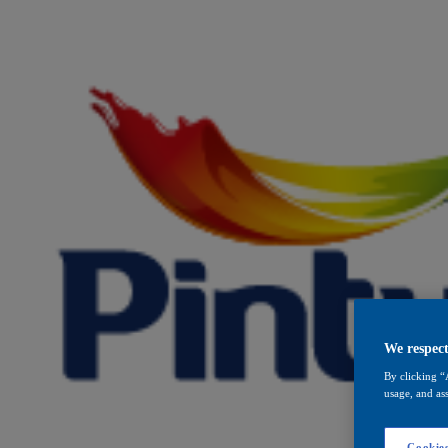
We respect
By clicking “
usage, and ass
Cookies