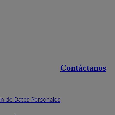
Contáctanos
s
Línea naci
Pintuco (7
ión de Datos Personales