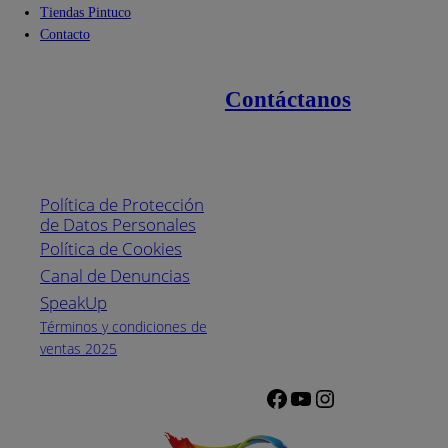
Tiendas Pintuco
Contacto
Contáctanos
Enlaces de interés
Línea nacional
1800
Política de Protección
Pintuco (746882)
de Datos Personales
(04) 373-1880
Política de Cookies
Canal de Denuncias
Horario de
atención:
SpeakUp
Lunes a Viernes
Términos y condiciones de
de 8 a.m. a 5
ventas 2025
p.m.
Facebook
YouTube
Instagram