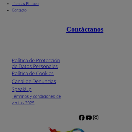
Tiendas Pintuco
Contacto
Contáctanos
Enlaces de interés
Línea nacional
1800
Política de Protección
Pintuco (746882)
de Datos Personales
(04) 373-1880
Política de Cookies
Canal de Denuncias
Horario de
atención:
SpeakUp
Lunes a Viernes
Términos y condiciones de
de 8 a.m. a 5
ventas 2025
p.m.
Facebook
YouTube
Instagram