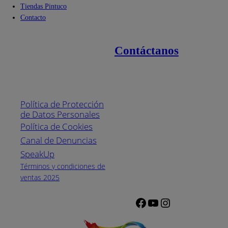
Tiendas Pintuco
Contacto
Contáctanos
Enlaces de interés
Línea nacional
1800
Política de Protección
Pintuco (746882)
de Datos Personales
(04) 373-1880
Política de Cookies
Canal de Denuncias
Horario de
atención:
SpeakUp
Lunes a Viernes
Términos y condiciones de
de 8 a.m. a 5
ventas 2025
p.m.
Facebook
YouTube
Instagram