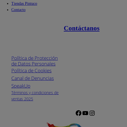
Tiendas Pintuco
Contacto
Contáctanos
Enlaces de interés
Línea nacional
1800
Política de Protección
Pintuco (746882)
de Datos Personales
(04) 373-1880
Política de Cookies
Canal de Denuncias
Horario de
atención:
SpeakUp
Lunes a Viernes
Términos y condiciones de
de 8 a.m. a 5
ventas 2025
p.m.
Facebook
YouTube
Instagram