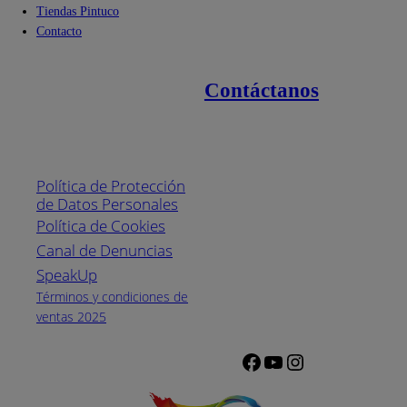
Tiendas Pintuco
Contacto
Contáctanos
Enlaces de interés
Línea nacional
1800
Política de Protección
Pintuco (746882)
de Datos Personales
(04) 373-1880
Política de Cookies
Canal de Denuncias
Horario de
atención:
SpeakUp
Lunes a Viernes
Términos y condiciones de
de 8 a.m. a 5
ventas 2025
p.m.
Facebook
YouTube
Instagram