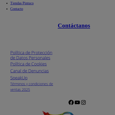
Tiendas Pintuco
Contacto
Contáctanos
Enlaces de interés
Línea nacional
1800
Política de Protección
Pintuco (746882)
de Datos Personales
(04) 373-1880
Política de Cookies
Canal de Denuncias
Horario de
atención:
SpeakUp
Lunes a Viernes
Términos y condiciones de
de 8 a.m. a 5
ventas 2025
p.m.
Facebook
YouTube
Instagram