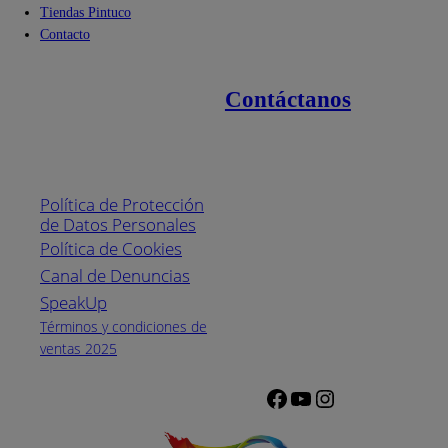
Tiendas Pintuco
Contacto
Contáctanos
Enlaces de interés
Línea nacional
1800
Política de Protección
Pintuco (746882)
de Datos Personales
(04) 373-1880
Política de Cookies
Canal de Denuncias
Horario de
atención:
SpeakUp
Lunes a Viernes
Términos y condiciones de
de 8 a.m. a 5
ventas 2025
p.m.
Facebook
YouTube
Instagram