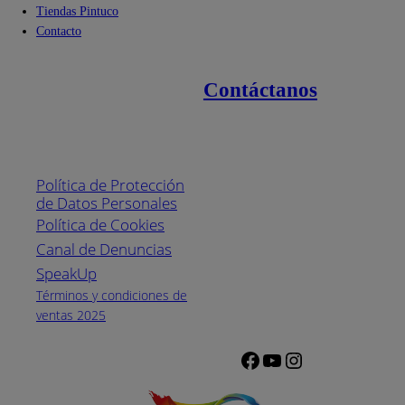
Tiendas Pintuco
Contacto
Contáctanos
Enlaces de interés
Línea nacional
1800
Política de Protección
Pintuco (746882)
de Datos Personales
(04) 373-1880
Política de Cookies
Canal de Denuncias
Horario de
atención:
SpeakUp
Lunes a Viernes
Términos y condiciones de
de 8 a.m. a 5
ventas 2025
p.m.
Facebook
YouTube
Instagram