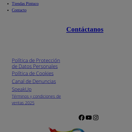
Tiendas Pintuco
Contacto
Contáctanos
Enlaces de interés
Línea nacional
1800
Política de Protección
Pintuco (746882)
de Datos Personales
(04) 373-1880
Política de Cookies
Canal de Denuncias
Horario de
atención:
SpeakUp
Lunes a Viernes
Términos y condiciones de
de 8 a.m. a 5
ventas 2025
p.m.
Facebook
YouTube
Instagram