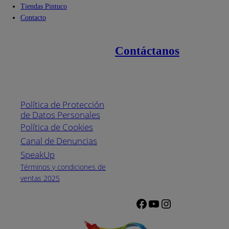
Tiendas Pintuco
Contacto
Contáctanos
Enlaces de interés
Línea nacional
1800
Política de Protección
Pintuco (746882)
de Datos Personales
(04) 373-1880
Política de Cookies
Canal de Denuncias
Horario de
atención:
SpeakUp
Lunes a Viernes
Términos y condiciones de
de 8 a.m. a 5
ventas 2025
p.m.
Facebook
YouTube
Instagram