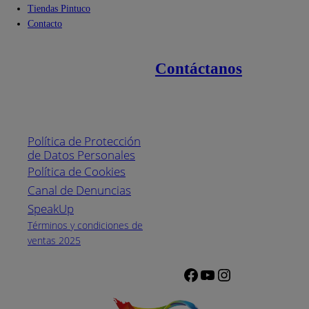
Tiendas Pintuco
Contacto
Contáctanos
Enlaces de interés
Línea nacional
1800
Política de Protección
Pintuco (746882)
de Datos Personales
(04) 373-1880
Política de Cookies
Canal de Denuncias
Horario de
atención:
SpeakUp
Lunes a Viernes
Términos y condiciones de
de 8 a.m. a 5
ventas 2025
p.m.
Facebook
YouTube
Instagram