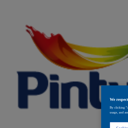
We respect
By clicking “
usage, and ass
Cookies