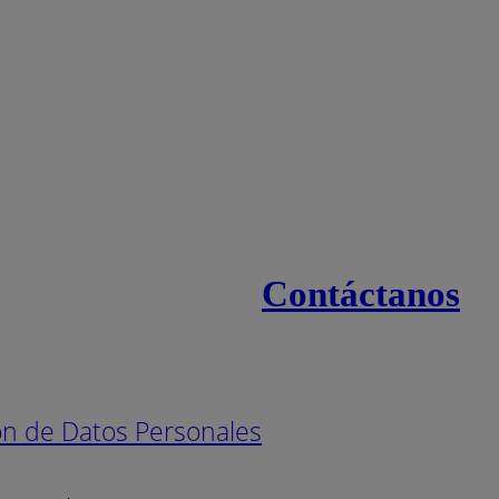
Contáctanos
s
Línea naci
Pintuco (7
ión de Datos Personales