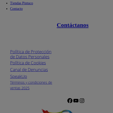
Tiendas Pintuco
Contacto
Contáctanos
Enlaces de interés
Línea nacional
1800
Política de Protección
Pintuco (746882)
de Datos Personales
(04) 373-1880
Política de Cookies
Canal de Denuncias
Horario de
atención:
SpeakUp
Lunes a Viernes
Términos y condiciones de
de 8 a.m. a 5
ventas 2025
p.m.
Facebook
YouTube
Instagram