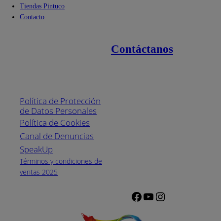
Tiendas Pintuco
Contacto
Contáctanos
Enlaces de interés
Línea nacional
1800
Política de Protección
Pintuco (746882)
de Datos Personales
(04) 373-1880
Política de Cookies
Canal de Denuncias
Horario de
atención:
SpeakUp
Lunes a Viernes
Términos y condiciones de
de 8 a.m. a 5
ventas 2025
p.m.
Facebook
YouTube
Instagram