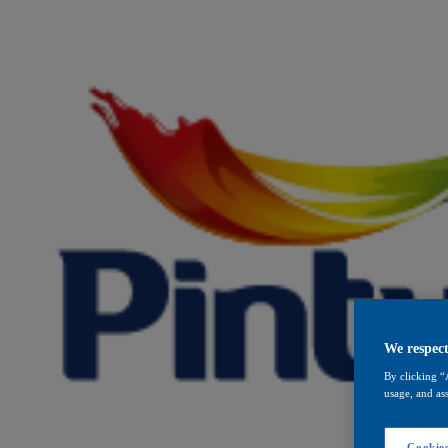
We respect
By clicking “
usage, and ass
Cookies