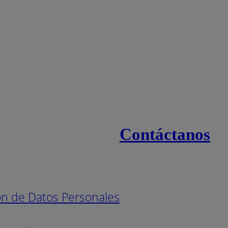
Contáctanos
s
Línea naci
Pintuco (7
ión de Datos Personales