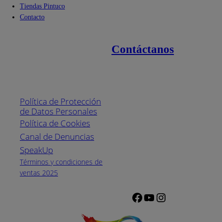
Tiendas Pintuco
Contacto
Contáctanos
Enlaces de interés
Línea nacional
1800
Política de Protección
Pintuco (746882)
de Datos Personales
(04) 373-1880
Política de Cookies
Canal de Denuncias
Horario de
atención:
SpeakUp
Lunes a Viernes
Términos y condiciones de
de 8 a.m. a 5
ventas 2025
p.m.
Facebook
YouTube
Instagram