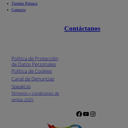
Tiendas Pintuco
Contacto
Contáctanos
Enlaces de interés
Línea nacional
1800
Política de Protección
Pintuco (746882)
de Datos Personales
(04) 373-1880
Política de Cookies
Canal de Denuncias
Horario de
atención:
SpeakUp
Lunes a Viernes
Términos y condiciones de
de 8 a.m. a 5
ventas 2025
p.m.
Facebook
YouTube
Instagram