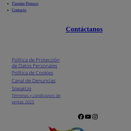
Tiendas Pintuco
Contacto
Contáctanos
Enlaces de interés
Línea nacional
1800
Política de Protección
Pintuco (746882)
de Datos Personales
(04) 373-1880
Política de Cookies
Canal de Denuncias
Horario de
atención:
SpeakUp
Lunes a Viernes
Términos y condiciones de
de 8 a.m. a 5
ventas 2025
p.m.
Facebook
YouTube
Instagram