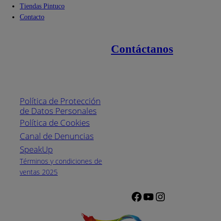
Tiendas Pintuco
Contacto
Contáctanos
Enlaces de interés
Línea nacional
1800
Política de Protección
Pintuco (746882)
de Datos Personales
(04) 373-1880
Política de Cookies
Canal de Denuncias
Horario de
atención:
SpeakUp
Lunes a Viernes
Términos y condiciones de
de 8 a.m. a 5
ventas 2025
p.m.
Facebook
YouTube
Instagram