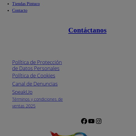
Tiendas Pintuco
Contacto
Contáctanos
Enlaces de interés
Línea nacional
1800
Política de Protección
Pintuco (746882)
de Datos Personales
(04) 373-1880
Política de Cookies
Canal de Denuncias
Horario de
atención:
SpeakUp
Lunes a Viernes
Términos y condiciones de
de 8 a.m. a 5
ventas 2025
p.m.
Facebook
YouTube
Instagram