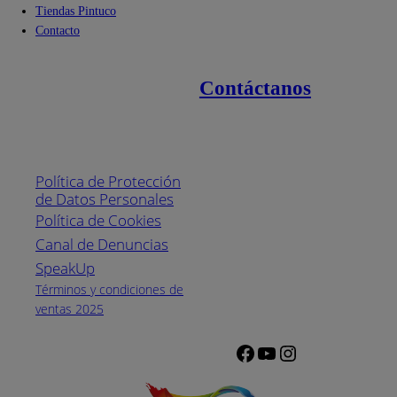
Tiendas Pintuco
Contacto
Contáctanos
Enlaces de interés
Línea nacional
1800
Política de Protección
Pintuco (746882)
de Datos Personales
(04) 373-1880
Política de Cookies
Canal de Denuncias
Horario de
atención:
SpeakUp
Lunes a Viernes
Términos y condiciones de
de 8 a.m. a 5
ventas 2025
p.m.
Facebook
YouTube
Instagram