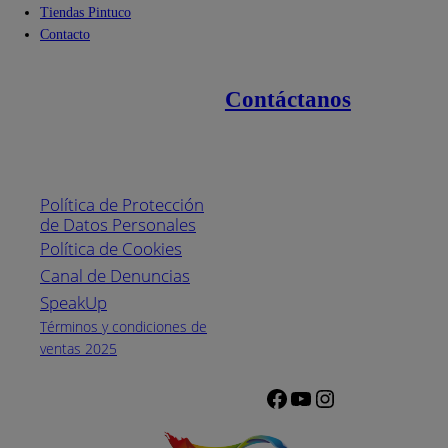
Tiendas Pintuco
Contacto
Contáctanos
Enlaces de interés
Línea nacional
1800
Política de Protección
Pintuco (746882)
de Datos Personales
(04) 373-1880
Política de Cookies
Canal de Denuncias
Horario de
atención:
SpeakUp
Lunes a Viernes
Términos y condiciones de
de 8 a.m. a 5
ventas 2025
p.m.
Facebook
YouTube
Instagram