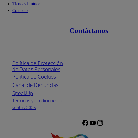
Tiendas Pintuco
Contacto
Contáctanos
Enlaces de interés
Línea nacional
1800
Política de Protección
Pintuco (746882)
de Datos Personales
(04) 373-1880
Política de Cookies
Canal de Denuncias
Horario de
atención:
SpeakUp
Lunes a Viernes
Términos y condiciones de
de 8 a.m. a 5
ventas 2025
p.m.
Facebook
YouTube
Instagram