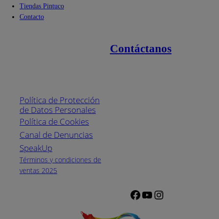
Tiendas Pintuco
Contacto
Contáctanos
Enlaces de interés
Línea nacional
1800
Política de Protección
Pintuco (746882)
de Datos Personales
(04) 373-1880
Política de Cookies
Canal de Denuncias
Horario de
atención:
SpeakUp
Lunes a Viernes
Términos y condiciones de
de 8 a.m. a 5
ventas 2025
p.m.
Facebook
YouTube
Instagram