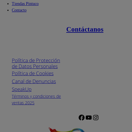
Tiendas Pintuco
Contacto
Contáctanos
Enlaces de interés
Línea nacional
1800
Política de Protección
Pintuco (746882)
de Datos Personales
(04) 373-1880
Política de Cookies
Canal de Denuncias
Horario de
atención:
SpeakUp
Lunes a Viernes
Términos y condiciones de
de 8 a.m. a 5
ventas 2025
p.m.
Facebook
YouTube
Instagram