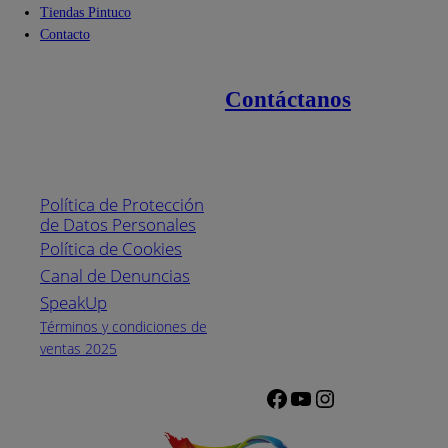
Tiendas Pintuco
Contacto
Contáctanos
Enlaces de interés
Línea nacional
1800
Política de Protección
Pintuco (746882)
de Datos Personales
(04) 373-1880
Política de Cookies
Canal de Denuncias
Horario de
atención:
SpeakUp
Lunes a Viernes
Términos y condiciones de
de 8 a.m. a 5
ventas 2025
p.m.
Facebook
YouTube
Instagram