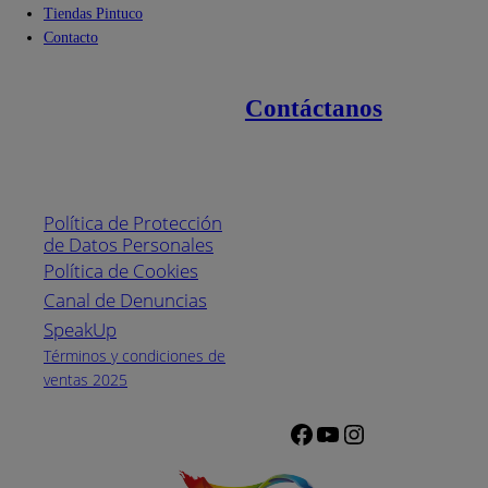
Tiendas Pintuco
Contacto
Contáctanos
Enlaces de interés
Línea nacional
1800
Política de Protección
Pintuco (746882)
de Datos Personales
(04) 373-1880
Política de Cookies
Canal de Denuncias
Horario de
atención:
SpeakUp
Lunes a Viernes
Términos y condiciones de
de 8 a.m. a 5
ventas 2025
p.m.
Facebook
YouTube
Instagram