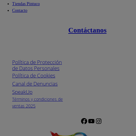
Tiendas Pintuco
Contacto
Contáctanos
Enlaces de interés
Línea nacional
1800
Política de Protección
Pintuco (746882)
de Datos Personales
(04) 373-1880
Política de Cookies
Canal de Denuncias
Horario de
atención:
SpeakUp
Lunes a Viernes
Términos y condiciones de
de 8 a.m. a 5
ventas 2025
p.m.
Facebook
YouTube
Instagram