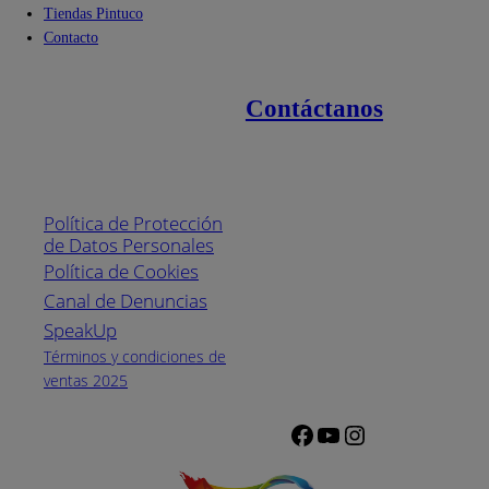
Tiendas Pintuco
Contacto
Contáctanos
Enlaces de interés
Línea nacional
1800
Política de Protección
Pintuco (746882)
de Datos Personales
(04) 373-1880
Política de Cookies
Canal de Denuncias
Horario de
atención:
SpeakUp
Lunes a Viernes
Términos y condiciones de
de 8 a.m. a 5
ventas 2025
p.m.
Facebook
YouTube
Instagram