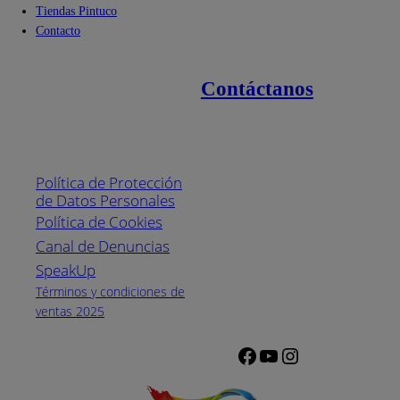
Tiendas Pintuco
Contacto
Contáctanos
Enlaces de interés
Línea nacional
1800
Política de Protección
Pintuco (746882)
de Datos Personales
(04) 373-1880
Política de Cookies
Canal de Denuncias
Horario de
atención:
SpeakUp
Lunes a Viernes
Términos y condiciones de
de 8 a.m. a 5
ventas 2025
p.m.
Facebook
YouTube
Instagram