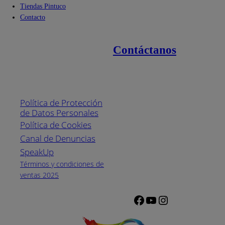
Tiendas Pintuco
Contacto
Contáctanos
Enlaces de interés
Línea nacional
1800
Política de Protección
Pintuco (746882)
de Datos Personales
(04) 373-1880
Política de Cookies
Canal de Denuncias
Horario de
atención:
SpeakUp
Lunes a Viernes
Términos y condiciones de
de 8 a.m. a 5
ventas 2025
p.m.
Facebook
YouTube
Instagram