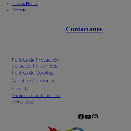
Tiendas Pintuco
Contacto
Contáctanos
Enlaces de interés
Línea nacional
1800
Política de Protección
Pintuco (746882)
de Datos Personales
(04) 373-1880
Política de Cookies
Canal de Denuncias
Horario de
atención:
SpeakUp
Lunes a Viernes
Términos y condiciones de
de 8 a.m. a 5
ventas 2025
p.m.
Facebook
YouTube
Instagram