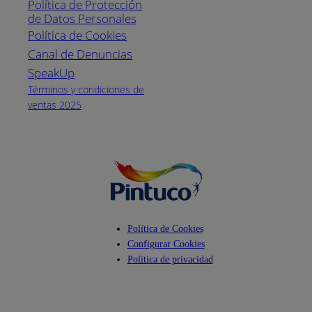
Política de Protección
Pintuco (746882)
de Datos Personales
(04) 373-1880
Política de Cookies
Canal de Denuncias
Horario de
atención:
SpeakUp
Lunes a Viernes
Términos y condiciones de
de 8 a.m. a 5
ventas 2025
p.m.
Facebook
YouTube
Instagram
Política de Cookies
Configurar Cookies
Politica de privacidad