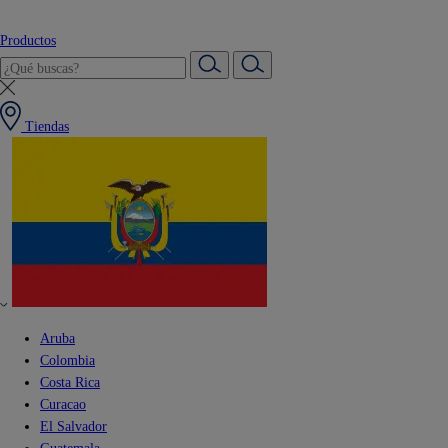
Productos
Tiendas
Aruba
Colombia
Costa Rica
Curacao
El Salvador